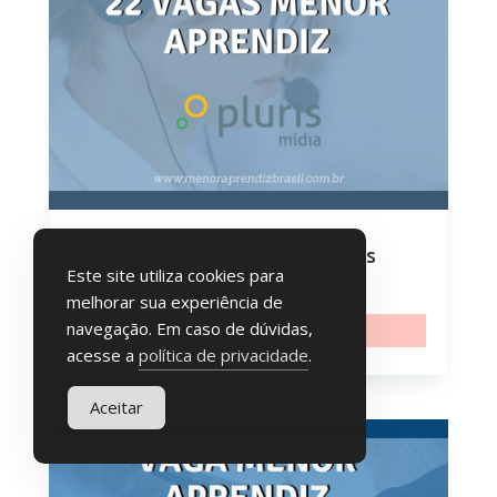
22 Vagas Menor Aprendiz Pluris
Este site utiliza cookies para
Mídia
melhorar sua experiência de
navegação. Em caso de dúvidas,
16 July, 2021 11:20
acesse a
política de privacidade
.
Aceitar