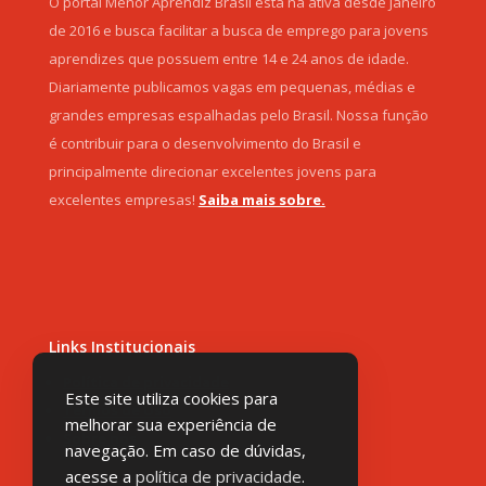
O portal Menor Aprendiz Brasil está na ativa desde Janeiro
de 2016 e busca facilitar a busca de emprego para jovens
aprendizes que possuem entre 14 e 24 anos de idade.
Diariamente publicamos vagas em pequenas, médias e
grandes empresas espalhadas pelo Brasil. Nossa função
é contribuir para o desenvolvimento do Brasil e
principalmente direcionar excelentes jovens para
excelentes empresas!
Saiba mais sobre.
Links Institucionais
Política de privacidade
Este site utiliza cookies para
Termos de Uso
melhorar sua experiência de
Sobre nós
navegação. Em caso de dúvidas,
acesse a
política de privacidade
.