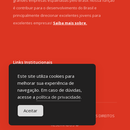
grandes empresas espalhadas pelo Brasil. Nossa função
é contribuir para o desenvolvimento do Brasil e
principalmente direcionar excelentes jovens para
excelentes empresas!
Saiba mais sobre.
Links Institucionais
Política de privacidade
Este site utiliza cookies para
Termos de Uso
melhorar sua experiência de
Sobre nós
navegação. Em caso de dúvidas,
acesse a
política de privacidade
.
Aceitar
AUGUST, 2026 | MENOR APRENDIZ | TODOS OS DIREITOS
RESERVADOS ©