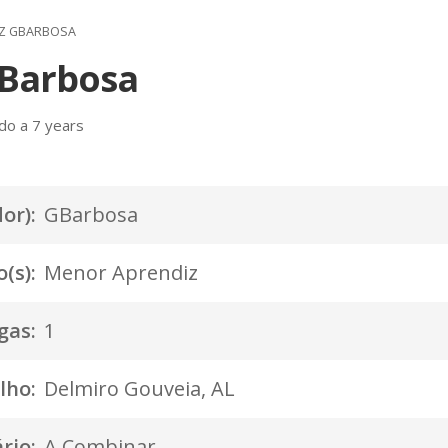
Z GBARBOSA
GBarbosa
do a 7 years
or):
GBarbosa
(s):
Menor Aprendiz
gas:
1
lho:
Delmiro Gouveia, AL
rio:
A Combinar