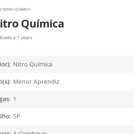
 NITRO QUÍMICA
itro Química
izado a 7 years
or):
Nitro Química
(s):
Menor Aprendiz
gas:
1
lho:
SP
rio:
A Combinar