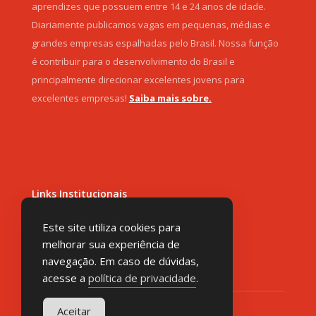
aprendizes que possuem entre 14 e 24 anos de idade.
Diariamente publicamos vagas em pequenas, médias e
grandes empresas espalhadas pelo Brasil. Nossa função
é contribuir para o desenvolvimento do Brasil e
principalmente direcionar excelentes jovens para
excelentes empresas!
Saiba mais sobre.
Links Institucionais
Política de privacidade
Este site utiliza cookies para
Termos de Uso
melhorar sua experiência de
Sobre nós
navegação. Em caso de dúvidas,
acesse a
política de privacidade
.
Aceitar