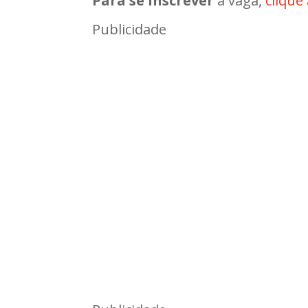
Para se inscrever
à vaga,
clique
Publicidade