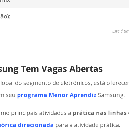
ão):
Este é u
sung Tem Vagas Abertas
 global do segmento de eletrônicos, está oferec
em seu
programa Menor Aprendiz
Samsung.
mo principais atividades a
prática nas linhas
eórica direcionada
para a atividade prática.