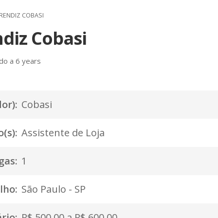
RENDIZ COBASI
diz Cobasi
do a 6 years
or):
Cobasi
(s):
Assistente de Loja
gas:
1
lho:
São Paulo - SP
rio:
R$ 500,00 a R$ 600,00